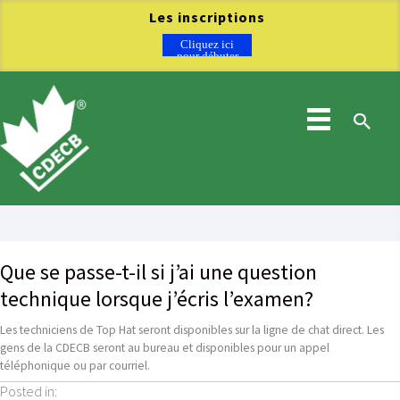
Les inscriptions
à l’examen du
Cliquez ici
CDECB 2026
pour débuter
ainsi que la
Aller
soumission des
au
portfolios de
contenu
crédits sont
désormais
Rec
ouvertes.
Que se passe-t-il si j’ai une question
technique lorsque j’écris l’examen?
Les techniciens de Top Hat seront disponibles sur la ligne de chat direct. Les
gens de la CDECB seront au bureau et disponibles pour un appel
téléphonique ou par courriel.
Posted in: