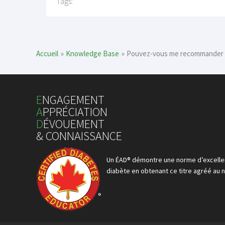
Tags:
Accueil
Knowledge Base
Pouvez-vous me recommander u
E
NGAGEMENT
A
PPRÉCIATION
D
ÉVOUEMENT
& CONNAISSANCE
Un ÉAD® démontre une norme d’excellen
diabète en obtenant ce titre agréé au n