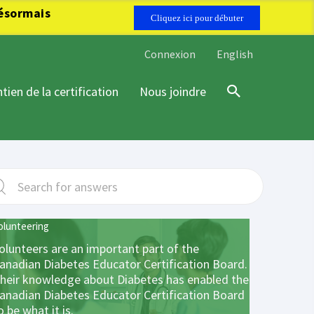
désormais
Cliquez ici pour débuter
Connexion
English
tien de la certification
Nous joindre
Recherche
olunteering
olunteers are an important part of the
anadian Diabetes Educator Certification Board.
heir knowledge about Diabetes has enabled the
anadian Diabetes Educator Certification Board
o be what it is.