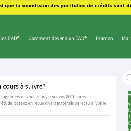
i que la soumission des portfolios de crédits sont 
 les ÉAD®
Comment devenir un ÉAD®
Examen
Main
cours à suivre?
V
suggérons de vous appuyer sur vos 800 heures
étude, passez en revue divers matériels de lecture. Voir le
V
C
T
C
t