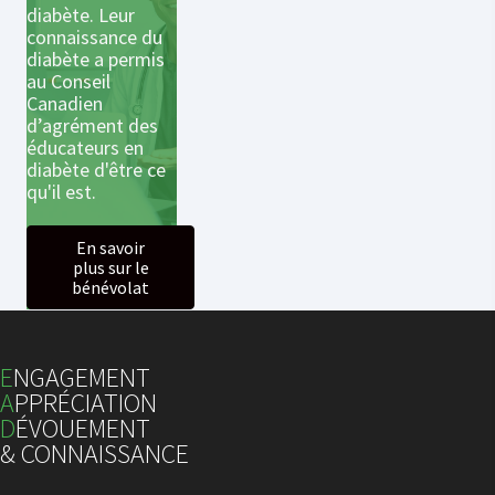
diabète. Leur
connaissance du
diabète a permis
au Conseil
Canadien
d’agrément des
éducateurs en
diabète d'être ce
qu'il est.
En savoir
plus sur le
bénévolat
E
NGAGEMENT
A
PPRÉCIATION
D
ÉVOUEMENT
& CONNAISSANCE